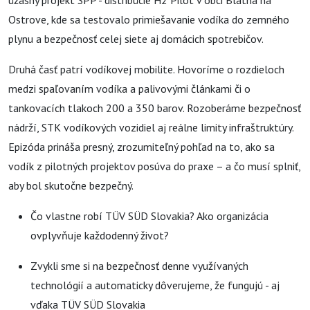
úžasný projekt SPP - distribúcie H2 Pilot v obci Blatná na
Ostrove, kde sa testovalo primiešavanie vodíka do zemného
plynu a bezpečnosť celej siete aj domácich spotrebičov.
Druhá časť patrí vodíkovej mobilite. Hovoríme o rozdieloch
medzi spaľovaním vodíka a palivovými článkami či o
tankovacích tlakoch 200 a 350 barov. Rozoberáme bezpečnosť
nádrží, STK vodíkových vozidiel aj reálne limity infraštruktúry.
Epizóda prináša presný, zrozumiteľný pohľad na to, ako sa
vodík z pilotných projektov posúva do praxe – a čo musí splniť,
aby bol skutočne bezpečný.
Čo vlastne robí TÜV SÜD Slovakia? Ako organizácia
ovplyvňuje každodenný život?
Zvykli sme si na bezpečnosť denne využívaných
technológií a automaticky dôverujeme, že fungujú - aj
vďaka TÜV SÜD Slovakia