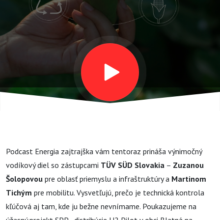
považujeme
za
samozrejmosť.
Aj vďaka TÜV
SÜD Slovakia.
Podcast Energia zajtrajška vám tentoraz prináša výnimočný
vodíkový diel so zástupcami
TÜV SÜD Slovakia
–
Zuzanou
Šolopovou
pre oblasť priemyslu a infraštruktúry a
Martinom
Tichým
pre mobilitu. Vysvetľujú, prečo je technická kontrola
kľúčová aj tam, kde ju bežne nevnímame. Poukazujeme na